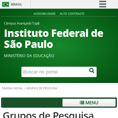
BRASIL
Simplifique!
ACESSIBILIDADE
ALTO CONTRASTE
Comunica BR
Câmpus Avançado Tupã
Instituto Federal de
Participe
Acesso à informação
São Paulo
Legislação
Canais
MINISTÉRIO DA EDUCAÇÃO
PÁGINA INICIAL
>
GRUPOS DE PESQUISA
MENU
Grupos de Pesquisa