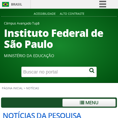
BRASIL
Simplifique!
ACESSIBILIDADE
ALTO CONTRASTE
Comunica BR
Câmpus Avançado Tupã
Instituto Federal de
Participe
Acesso à informação
São Paulo
Legislação
Canais
MINISTÉRIO DA EDUCAÇÃO
PÁGINA INICIAL
>
NOTÍCIAS
MENU
NOTÍCIAS DA PESQUISA