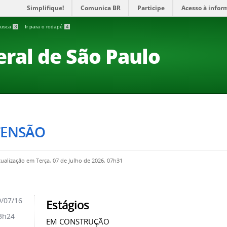
Simplifique!
Comunica BR
Participe
Acesso à infor
 busca
3
Ir para o rodapé
4
eral de São Paulo
TENSÃO
tualização em Terça, 07 de Julho de 2026, 07h31
/07/16
Estágios
3h24
EM CONSTRUÇÃO