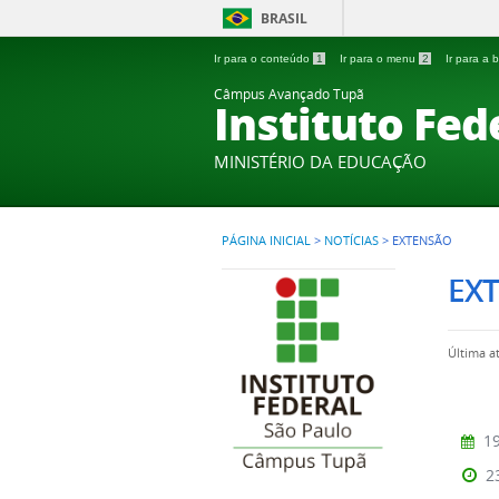
BRASIL
Ir para o conteúdo
1
Ir para o menu
2
Ir para a
Câmpus Avançado Tupã
Instituto Fed
MINISTÉRIO DA EDUCAÇÃO
PÁGINA INICIAL
>
NOTÍCIAS
>
EXTENSÃO
EX
Última a
19
2