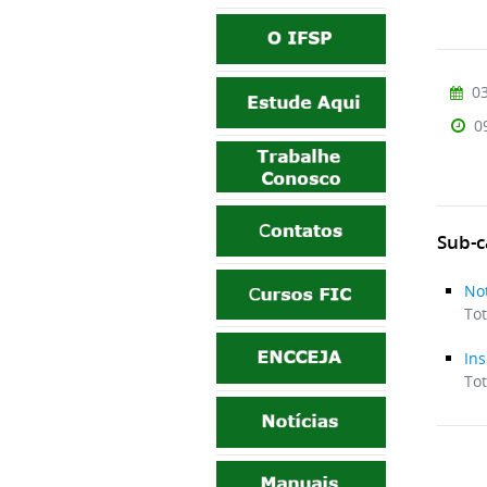
03
0
Sub-c
Not
Tot
Ins
Tot