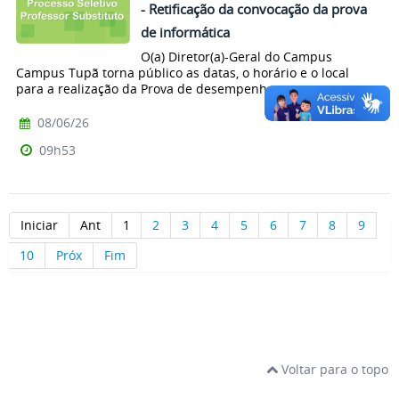
- Retificação da convocação da prova
de informática
O(a) Diretor(a)-Geral do Campus
Campus Tupã torna público as datas, o horário e o local
para a realização da Prova de desempenho...
08/06/26
09h53
Iniciar
Ant
1
2
3
4
5
6
7
8
9
10
Próx
Fim
Voltar para o topo