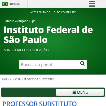
BRASIL
Simplifique!
ACESSIBILIDADE
ALTO CONTRASTE
Comunica BR
Câmpus Avançado Tupã
Instituto Federal de
Participe
Acesso à informação
São Paulo
Legislação
Canais
MINISTÉRIO DA EDUCAÇÃO
PÁGINA INICIAL
>
PROFESSOR SUBSTITUTO
MENU
PROFESSOR SUBSTITUTO