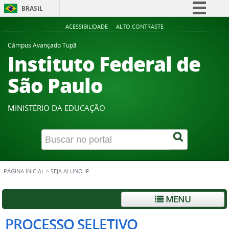
BRASIL
Simplifique!
ACESSIBILIDADE
ALTO CONTRASTE
Comunica BR
Câmpus Avançado Tupã
Instituto Federal de
Participe
Acesso à informação
São Paulo
Legislação
Canais
MINISTÉRIO DA EDUCAÇÃO
PÁGINA INICIAL
>
SEJA ALUNO IF
MENU
PROCESSO SELETIVO