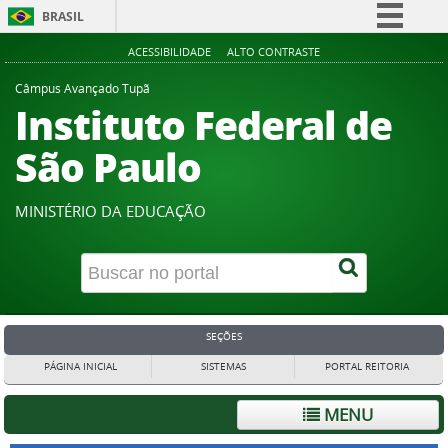
BRASIL
Simplifique!
ACESSIBILIDADE
ALTO CONTRASTE
Comunica BR
Câmpus Avançado Tupã
Instituto Federal de
Participe
Acesso à informação
São Paulo
Legislação
Canais
MINISTÉRIO DA EDUCAÇÃO
SEÇÕES
PÁGINA INICIAL
SISTEMAS
PORTAL REITORIA
MENU