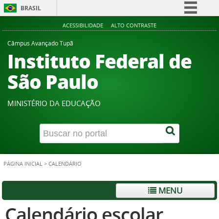
BRASIL
Simplifique!
ACESSIBILIDADE
ALTO CONTRASTE
Comunica BR
Câmpus Avançado Tupã
Instituto Federal de
Participe
Acesso à informação
São Paulo
Legislação
Canais
MINISTÉRIO DA EDUCAÇÃO
PÁGINA INICIAL
>
CALENDÁRIO
MENU
Calendário escolar