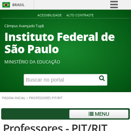
BRASIL
Simplifique!
ACESSIBILIDADE
ALTO CONTRASTE
Comunica BR
Câmpus Avançado Tupã
Instituto Federal de
Participe
Acesso à informação
São Paulo
Legislação
Canais
MINISTÉRIO DA EDUCAÇÃO
PÁGINA INICIAL
>
PROFESSORES PIT/RIT
MENU
Professores - PIT/RIT