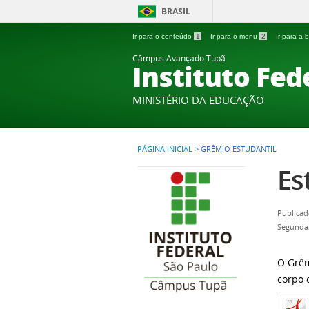
BRASIL
Ir para o conteúdo
1
Ir para o menu
2
Ir para a
Câmpus Avançado Tupã
Instituto Fed
MINISTÉRIO DA EDUCAÇÃO
PÁGINA INICIAL
>
GRÊMIO ESTUDANTIL
Es
Publicad
Segunda,
O Grêm
corpo 