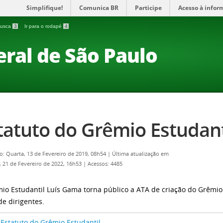
Simplifique!
Comunica BR
Participe
Acesso à infor
 busca
3
Ir para o rodapé
4
eral de São Paulo
tatuto do Grêmio Estudant
o: Quarta, 13 de Fevereiro de 2019, 08h54
|
Última atualização em
 21 de Fevereiro de 2022, 16h53
|
Acessos: 4485
io Estudantil Luís Gama torna público a ATA de criação do Grêmio
de dirigentes.
Estatuto do Grêmio Estudantil