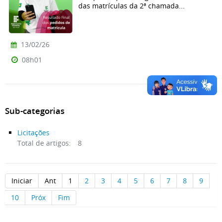
das matrículas da 2ª chamada...
13/02/26
08h01
Sub-categorias
Licitações
Total de artigos:
8
Iniciar
Ant
1
2
3
4
5
6
7
8
9
10
Próx
Fim