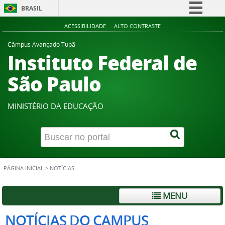
BRASIL
Simplifique!
ACESSIBILIDADE
ALTO CONTRASTE
Comunica BR
Câmpus Avançado Tupã
Instituto Federal de
Participe
Acesso à informação
São Paulo
Legislação
Canais
MINISTÉRIO DA EDUCAÇÃO
PÁGINA INICIAL
>
NOTÍCIAS
MENU
NOTÍCIAS DO CAMPUS