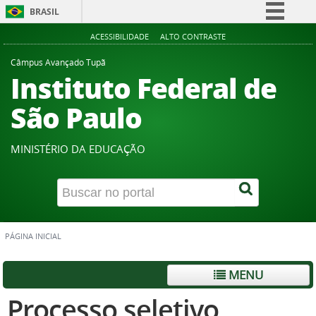
BRASIL
Simplifique!
ACESSIBILIDADE
ALTO CONTRASTE
Comunica BR
Câmpus Avançado Tupã
Instituto Federal de
Participe
Acesso à informação
São Paulo
Legislação
Canais
MINISTÉRIO DA EDUCAÇÃO
PÁGINA INICIAL
MENU
Processo seletivo