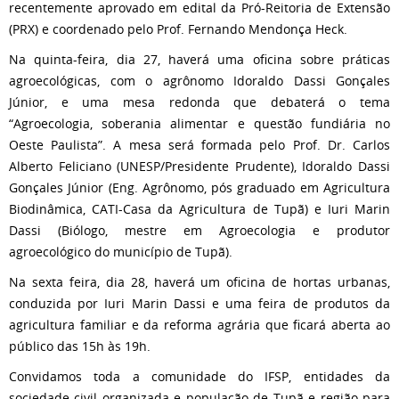
recentemente aprovado em edital da Pró-Reitoria de Extensão
(PRX) e coordenado pelo Prof. Fernando Mendonça Heck.
Na quinta-feira, dia 27, haverá uma oficina sobre práticas
agroecológicas, com o agrônomo Idoraldo Dassi Gonçales
Júnior, e uma mesa redonda que debaterá o tema
“Agroecologia, soberania alimentar e questão fundiária no
Oeste Paulista”. A mesa será formada pelo Prof. Dr. Carlos
Alberto Feliciano (UNESP/Presidente Prudente), Idoraldo Dassi
Gonçales Júnior (Eng. Agrônomo, pós graduado em Agricultura
Biodinâmica, CATI-Casa da Agricultura de Tupã) e Iuri Marin
Dassi (Biólogo, mestre em Agroecologia e produtor
agroecológico do município de Tupã).
Na sexta feira, dia 28, haverá um oficina de hortas urbanas,
conduzida por Iuri Marin Dassi e uma feira de produtos da
agricultura familiar e da reforma agrária que ficará aberta ao
público das 15h às 19h.
Convidamos toda a comunidade do IFSP, entidades da
sociedade civil organizada e população de Tupã e região para