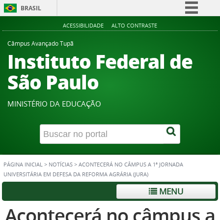
BRASIL
Simplifique!
ACESSIBILIDADE
ALTO CONTRASTE
Comunica BR
Câmpus Avançado Tupã
Instituto Federal de
Participe
Acesso à informação
São Paulo
Legislação
Canais
MINISTÉRIO DA EDUCAÇÃO
PÁGINA INICIAL
>
NOTÍCIAS
>
ACONTECERÁ NO CÂMPUS A 1ª JORNADA
UNIVERSITÁRIA EM DEFESA DA REFORMA AGRÁRIA (JURA)
MENU
Acontecerá no câmpus a