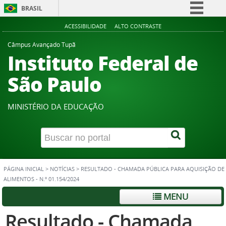
BRASIL
Simplifique!
ACESSIBILIDADE
ALTO CONTRASTE
Comunica BR
Câmpus Avançado Tupã
Instituto Federal de
Participe
Acesso à informação
São Paulo
Legislação
Canais
MINISTÉRIO DA EDUCAÇÃO
PÁGINA INICIAL
>
NOTÍCIAS
>
RESULTADO - CHAMADA PÚBLICA PARA AQUISIÇÃO DE
ALIMENTOS - N.º 01.154/2024
MENU
Resultado - Chamada