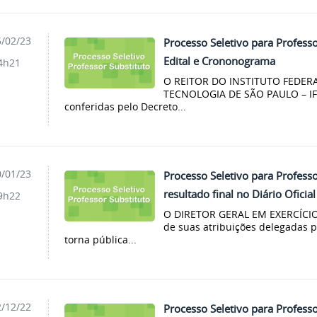
/02/23
Processo Seletivo para Professo
Edital e Crononograma
4h21
O REITOR DO INSTITUTO FEDERA
TECNOLOGIA DE SÃO PAULO – IFS
conferidas pelo Decreto...
/01/23
Processo Seletivo para Professo
resultado final no Diário Oficia
9h22
O DIRETOR GERAL EM EXERCÍCIO
de suas atribuições delegadas pe
torna pública...
/12/22
Processo Seletivo para Professo