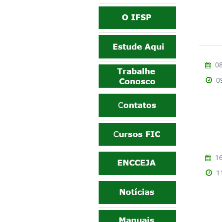
08
0
16
1