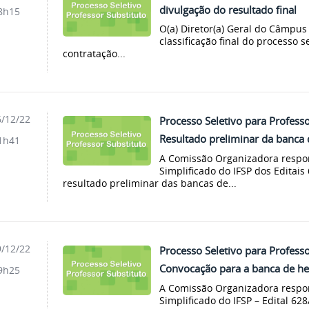
divulgação do resultado final
8h15
O(a) Diretor(a) Geral do Câmpu
classificação final do processo s
contratação...
/12/22
Processo Seletivo para Professo
Resultado preliminar da banca 
1h41
A Comissão Organizadora respon
Simplificado do IFSP dos Editais
resultado preliminar das bancas de...
/12/22
Processo Seletivo para Professo
Convocação para a banca de het
9h25
A Comissão Organizadora respon
Simplificado do IFSP – Edital 628