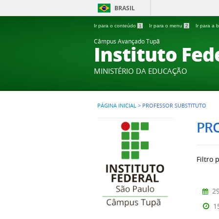
BRASIL
Ir para o conteúdo
1
Ir para o menu
2
Ir para a
Câmpus Avançado Tupã
Instituto Fed
MINISTÉRIO DA EDUCAÇÃO
PÁGINA INICIAL
>
PROFESSOR SUBSTITUTO
PR
Filtro 
29
1