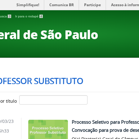
Simplifique!
Comunica BR
Participe
Acesso à infor
 busca
3
Ir para o rodapé
4
eral de São Paulo
OFESSOR SUBSTITUTO
por título
/03/23
Processo Seletivo para Professo
Convocação para prova de des
5h33
O(a) Diretor(a)-Geral do Câmpu