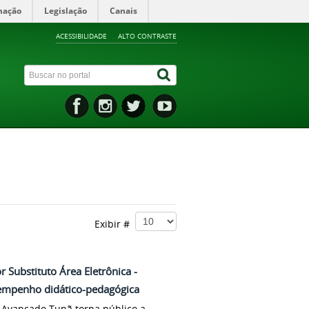
mação
Legislação
Canais
ACESSIBILIDADE
ALTO CONTRASTE
Exibir #
r Substituto Área Eletrônica -
empenho didático-pedagógica
s Avançado Tupã torna público a