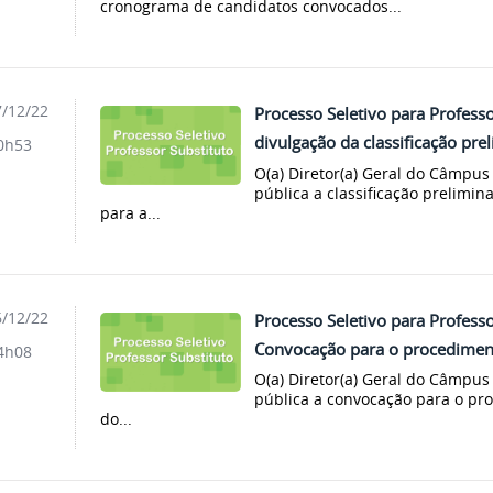
cronograma de candidatos convocados...
/12/22
Processo Seletivo para Professo
divulgação da classificação pre
0h53
O(a) Diretor(a) Geral do Câmp
pública a classificação prelimin
para a...
/12/22
Processo Seletivo para Professo
Convocação para o procediment
4h08
O(a) Diretor(a) Geral do Câmp
pública a convocação para o pr
do...