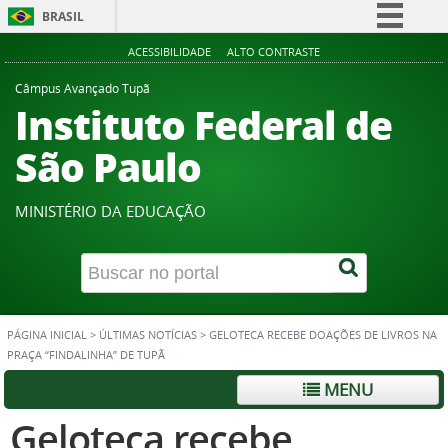
BRASIL
Simplifique!
ACESSIBILIDADE
ALTO CONTRASTE
Comunica BR
Câmpus Avançado Tupã
Instituto Federal de
Participe
Acesso à informação
São Paulo
Legislação
Canais
MINISTÉRIO DA EDUCAÇÃO
PÁGINA INICIAL
>
ÚLTIMAS NOTÍCIAS
>
GELOTECA RECEBE DOAÇÕES DE LIVROS NA
PRAÇA “FINDALINHA” DE TUPÃ
MENU
Geloteca recebe