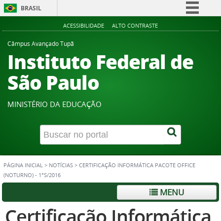
BRASIL
Simplifique!
ACESSIBILIDADE
ALTO CONTRASTE
Comunica BR
Câmpus Avançado Tupã
Instituto Federal de
Participe
Acesso à informação
São Paulo
Legislação
Canais
MINISTÉRIO DA EDUCAÇÃO
PÁGINA INICIAL
>
NOTÍCIAS
>
CERTIFICAÇÃO INFORMÁTICA PACOTE OFFICE
(NOTURNO) - 1°S/2016
MENU
Certificação Informática