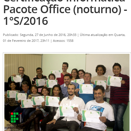
Pacote Office (noturno) -
1°S/2016
Publicado: Segunda, 27 de Junho de 2016, 20h33
|
Última atualização em Quarta,
01 de Fevereiro de 2017, 23h11
|
Acessos: 1558