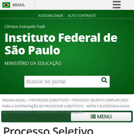
BRASIL
Simplifique!
ACESSIBILIDADE
ALTO CONTRASTE
Comunica BR
Câmpus Avançado Tupã
Instituto Federal de
Participe
Acesso à informação
São Paulo
Legislação
Canais
MINISTÉRIO DA EDUCAÇÃO
PÁGINA INICIAL
>
PROFESSOR SUBSTITUTO
>
PROCESSO SELETIVO SIMPLIFICADO
PARA A CONTRATAÇÃO DE PROFESSOR SUBSTITUTO - ARTES E ELETRÔNICA-AVISO
DE DEFERIMENTO E INDEFERIMENTO DE INSCRIÇÕES
MENU
Processo Seletivo